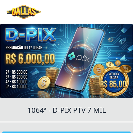
Cotas indisponíveis!
Essas cotas não estão disponíveís!
Verifique quais estão disponíveis ou se o sorteio não
acabou.
Fechar
1064ª - D-PIX PTV 7 MIL