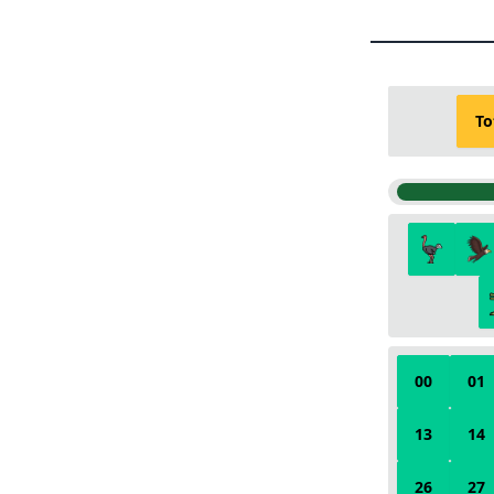
To
00
01
13
14
26
27