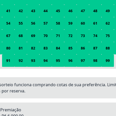
41
42
43
44
45
46
47
48
49
54
55
56
57
58
59
60
61
62
67
68
69
70
71
72
73
74
75
80
81
82
83
84
85
86
87
88
91
92
93
94
95
96
97
98
99
sorteio funciona comprando cotas de sua preferência. Limi
 por reserva.
 Premiação