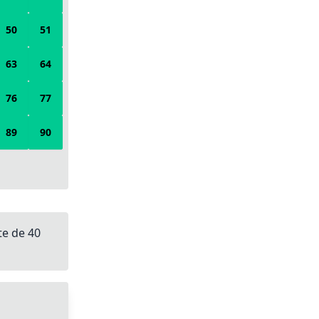
50
51
63
64
76
77
89
90
te de 40