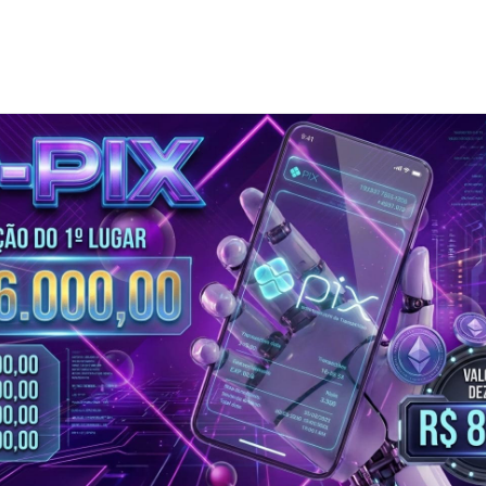
Cotas indisponíveis!
Essas cotas não estão disponíveís!
Verifique quais estão disponíveis ou se o sorteio não acabou.
Fechar