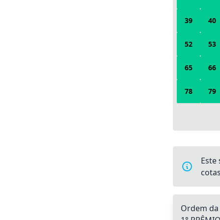
39
40
52
53
65
66
78
79
Este 
cotas
Ordem da