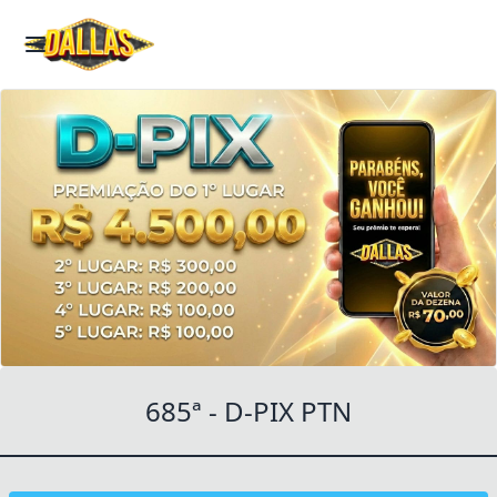
Cotas indisponíveis!
Essas cotas não estão disponíveís!
Verifique quais estão disponíveis ou se o sorteio não
acabou.
Fechar
685ª - D-PIX PTN